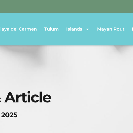
laya del Carmen
Tulum
Islands
Mayan Rout
 Article
 2025