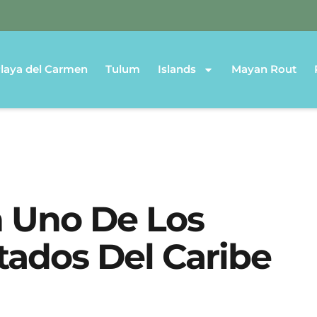
laya del Carmen
Tulum
Islands
Mayan Rout
 Uno De Los
tados Del Caribe