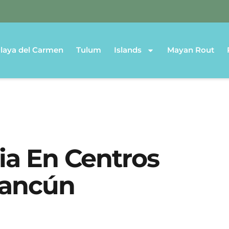
laya del Carmen
Tulum
Islands
Mayan Rout
ia En Centros
Cancún