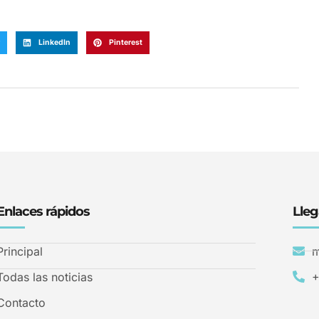
LinkedIn
Pinterest
Enlaces rápidos
Lleg
Principal
m
Todas las noticias
+
Contacto