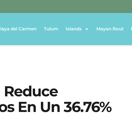
laya del Carmen
Tulum
Islands
Mayan Rout
n Reduce
os En Un 36.76%