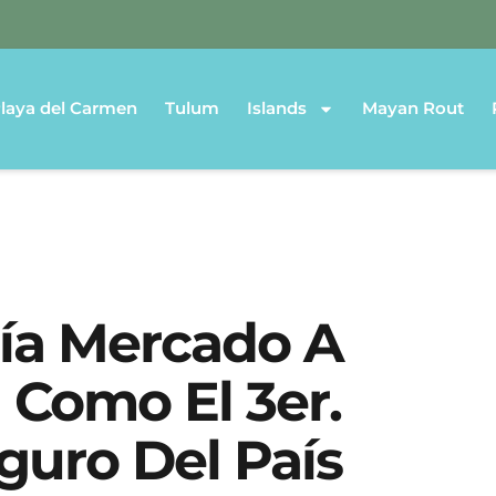
laya del Carmen
Tulum
Islands
Mayan Rout
nía Mercado A
 Como El 3er.
guro Del País