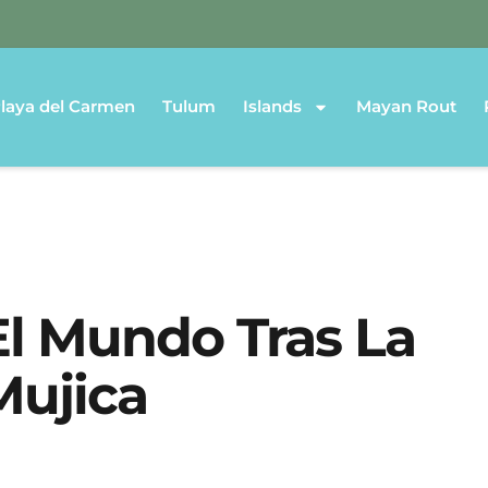
laya del Carmen
Tulum
Islands
Mayan Rout
El Mundo Tras La
Mujica