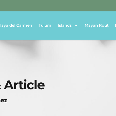
laya del Carmen
Tulum
Islands
Mayan Rout
 Article
mez