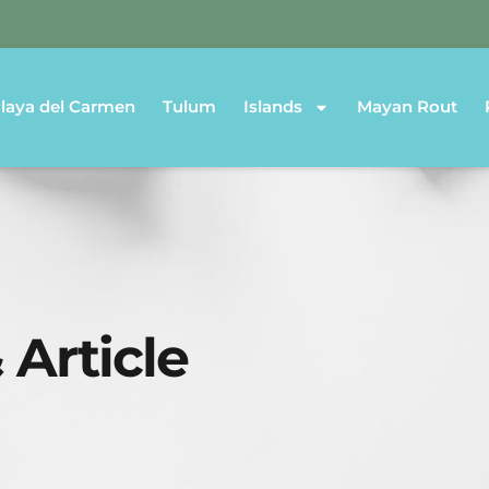
laya del Carmen
Tulum
Islands
Mayan Rout
 Article